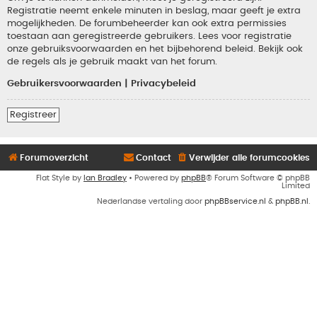
Registratie neemt enkele minuten in beslag, maar geeft je extra
mogelijkheden. De forumbeheerder kan ook extra permissies
toestaan aan geregistreerde gebruikers. Lees voor registratie
onze gebruiksvoorwaarden en het bijbehorend beleid. Bekijk ook
de regels als je gebruik maakt van het forum.
Gebruikersvoorwaarden
|
Privacybeleid
Registreer
Forumoverzicht
Contact
Verwijder alle forumcookies
Flat Style by
Ian Bradley
• Powered by
phpBB
® Forum Software © phpBB
Limited
Nederlandse vertaling door
phpBBservice.nl
&
phpBB.nl
.