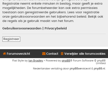
Registratie neemt enkele minuten in beslag, maar geeft je extra
mogelijkheden. De forumbeheerder kan ook extra permissies
toestaan aan geregistreerde gebruikers. Lees voor registratie
onze gebruiksvoorwaarden en het bijbehorend beleid. Bekijk ook
de regels als je gebruik maakt van het forum.
Gebruikersvoorwaarden
|
Privacybeleid
Registreer
Forumoverzicht
Contact
Verwijder alle forumcookies
Flat Style by
Ian Bradley
• Powered by
phpBB
® Forum Software © phpBB
Limited
Nederlandse vertaling door
phpBBservice.nl
&
phpBB.nl
.