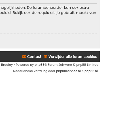
 mogelijkheden. De forumbeheerder kan ook extra
eleid. Bekijk ook de regels als je gebruik maakt van
Contact
Verwijder alle forumcookies
n Bradley
• Powered by
phpBB
® Forum Software © phpBB Limited
Nederlandse vertaling door
phpBBservice.nl
&
phpBB.nl
.