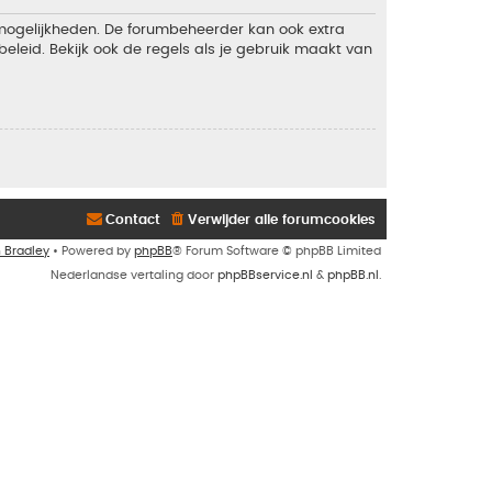
 mogelijkheden. De forumbeheerder kan ook extra
eleid. Bekijk ook de regels als je gebruik maakt van
Contact
Verwijder alle forumcookies
n Bradley
• Powered by
phpBB
® Forum Software © phpBB Limited
Nederlandse vertaling door
phpBBservice.nl
&
phpBB.nl
.