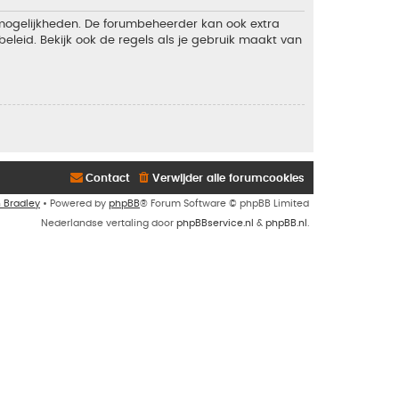
 mogelijkheden. De forumbeheerder kan ook extra
eleid. Bekijk ook de regels als je gebruik maakt van
Contact
Verwijder alle forumcookies
n Bradley
• Powered by
phpBB
® Forum Software © phpBB Limited
Nederlandse vertaling door
phpBBservice.nl
&
phpBB.nl
.