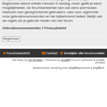
Registratie neemt enkele minuten in beslag, maar geeft je extra
mogelijkheden. De forumbeheerder kan ook extra permissies
toestaan aan geregistreerde gebruikers. Lees voor registratie
onze gebruiksvoorwaarden en het bijbehorend beleid. Bekijk ook
de regels als je gebruik maakt van het forum.
Gebruikersvoorwaarden
|
Privacybeleid
Registreer
Forumoverzicht
Contact
Verwijder alle forumcookies
Flat Style by
Ian Bradley
• Powered by
phpBB
® Forum Software © phpBB
Limited
Nederlandse vertaling door
phpBBservice.nl
&
phpBB.nl
.