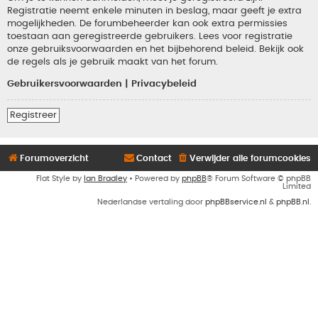
Registratie neemt enkele minuten in beslag, maar geeft je extra
mogelijkheden. De forumbeheerder kan ook extra permissies
toestaan aan geregistreerde gebruikers. Lees voor registratie
onze gebruiksvoorwaarden en het bijbehorend beleid. Bekijk ook
de regels als je gebruik maakt van het forum.
Gebruikersvoorwaarden
|
Privacybeleid
Registreer
Forumoverzicht
Contact
Verwijder alle forumcookies
Flat Style by
Ian Bradley
• Powered by
phpBB
® Forum Software © phpBB
Limited
Nederlandse vertaling door
phpBBservice.nl
&
phpBB.nl
.