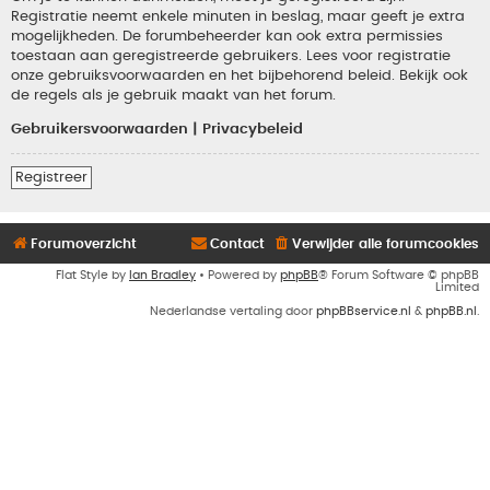
Registratie neemt enkele minuten in beslag, maar geeft je extra
mogelijkheden. De forumbeheerder kan ook extra permissies
toestaan aan geregistreerde gebruikers. Lees voor registratie
onze gebruiksvoorwaarden en het bijbehorend beleid. Bekijk ook
de regels als je gebruik maakt van het forum.
Gebruikersvoorwaarden
|
Privacybeleid
Registreer
Forumoverzicht
Contact
Verwijder alle forumcookies
Flat Style by
Ian Bradley
• Powered by
phpBB
® Forum Software © phpBB
Limited
Nederlandse vertaling door
phpBBservice.nl
&
phpBB.nl
.