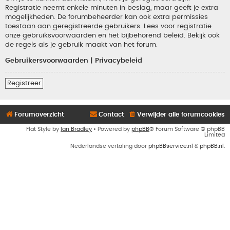
Registratie neemt enkele minuten in beslag, maar geeft je extra
mogelijkheden. De forumbeheerder kan ook extra permissies
toestaan aan geregistreerde gebruikers. Lees voor registratie
onze gebruiksvoorwaarden en het bijbehorend beleid. Bekijk ook
de regels als je gebruik maakt van het forum.
Gebruikersvoorwaarden
|
Privacybeleid
Registreer
Forumoverzicht
Contact
Verwijder alle forumcookies
Flat Style by
Ian Bradley
• Powered by
phpBB
® Forum Software © phpBB
Limited
Nederlandse vertaling door
phpBBservice.nl
&
phpBB.nl
.