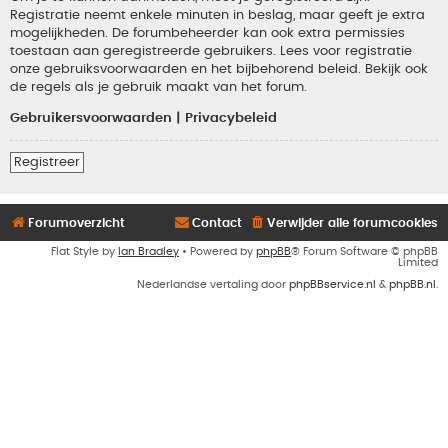
Registratie neemt enkele minuten in beslag, maar geeft je extra
mogelijkheden. De forumbeheerder kan ook extra permissies
toestaan aan geregistreerde gebruikers. Lees voor registratie
onze gebruiksvoorwaarden en het bijbehorend beleid. Bekijk ook
de regels als je gebruik maakt van het forum.
Gebruikersvoorwaarden
|
Privacybeleid
Registreer
Forumoverzicht
Contact
Verwijder alle forumcookies
Flat Style by
Ian Bradley
• Powered by
phpBB
® Forum Software © phpBB
Limited
Nederlandse vertaling door
phpBBservice.nl
&
phpBB.nl
.