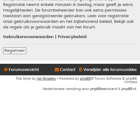
Registratie neemt enkele minuten in beslag, maar geeft je extra
mogelijkheden. De forumbeheerder kan ook extra permissies
toestaan aan geregistreerde gebruikers. Lees voor registratie
onze gebruiksvoorwaarden en het bijbehorend beleid. Bekijk ook
de regels als je gebruik maakt van het forum.
Gebruikersvoorwaarden
|
Privacybeleid
Registreer
Forumoverzicht
Contact
Verwijder alle forumcookies
Flat Style by
Ian Bradley
• Powered by
phpBB
® Forum Software © phpBB
Limited
Nederlandse vertaling door
phpBBservice.nl
&
phpBB.nl
.