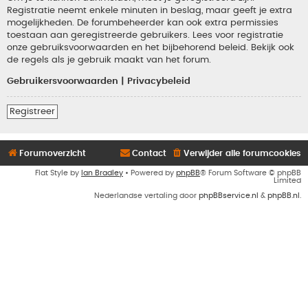
Registratie neemt enkele minuten in beslag, maar geeft je extra
mogelijkheden. De forumbeheerder kan ook extra permissies
toestaan aan geregistreerde gebruikers. Lees voor registratie
onze gebruiksvoorwaarden en het bijbehorend beleid. Bekijk ook
de regels als je gebruik maakt van het forum.
Gebruikersvoorwaarden
|
Privacybeleid
Registreer
Forumoverzicht
Contact
Verwijder alle forumcookies
Flat Style by
Ian Bradley
• Powered by
phpBB
® Forum Software © phpBB
Limited
Nederlandse vertaling door
phpBBservice.nl
&
phpBB.nl
.