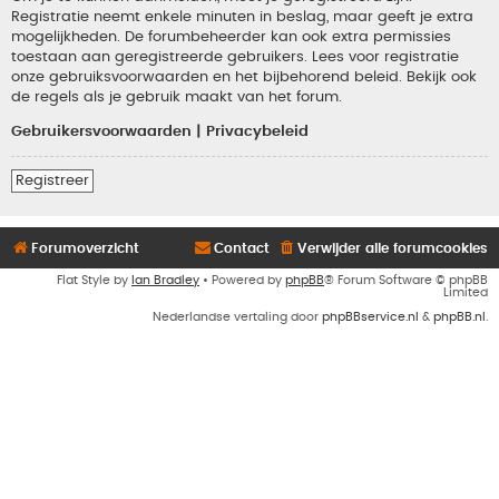
Registratie neemt enkele minuten in beslag, maar geeft je extra
mogelijkheden. De forumbeheerder kan ook extra permissies
toestaan aan geregistreerde gebruikers. Lees voor registratie
onze gebruiksvoorwaarden en het bijbehorend beleid. Bekijk ook
de regels als je gebruik maakt van het forum.
Gebruikersvoorwaarden
|
Privacybeleid
Registreer
Forumoverzicht
Contact
Verwijder alle forumcookies
Flat Style by
Ian Bradley
• Powered by
phpBB
® Forum Software © phpBB
Limited
Nederlandse vertaling door
phpBBservice.nl
&
phpBB.nl
.