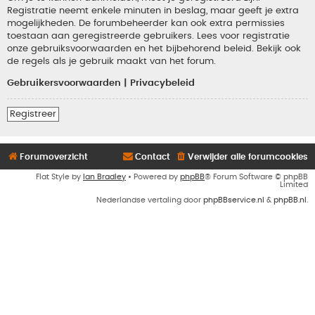
Registratie neemt enkele minuten in beslag, maar geeft je extra
mogelijkheden. De forumbeheerder kan ook extra permissies
toestaan aan geregistreerde gebruikers. Lees voor registratie
onze gebruiksvoorwaarden en het bijbehorend beleid. Bekijk ook
de regels als je gebruik maakt van het forum.
Gebruikersvoorwaarden
|
Privacybeleid
Registreer
Forumoverzicht
Contact
Verwijder alle forumcookies
Flat Style by
Ian Bradley
• Powered by
phpBB
® Forum Software © phpBB
Limited
Nederlandse vertaling door
phpBBservice.nl
&
phpBB.nl
.