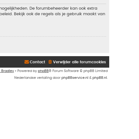
 mogelijkheden. De forumbeheerder kan ook extra
eleid. Bekijk ook de regels als je gebruik maakt van
Contact
Verwijder alle forumcookies
n Bradley
• Powered by
phpBB
® Forum Software © phpBB Limited
Nederlandse vertaling door
phpBBservice.nl
&
phpBB.nl
.