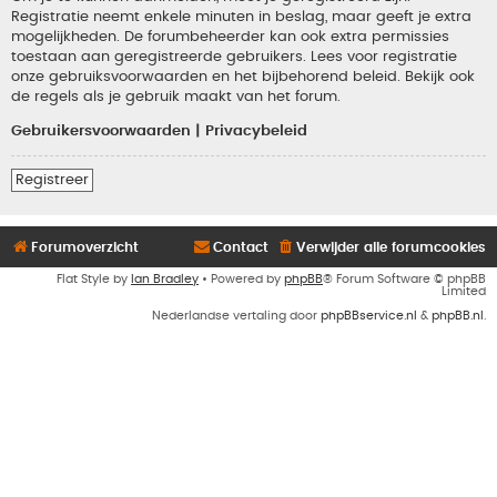
Registratie neemt enkele minuten in beslag, maar geeft je extra
mogelijkheden. De forumbeheerder kan ook extra permissies
toestaan aan geregistreerde gebruikers. Lees voor registratie
onze gebruiksvoorwaarden en het bijbehorend beleid. Bekijk ook
de regels als je gebruik maakt van het forum.
Gebruikersvoorwaarden
|
Privacybeleid
Registreer
Forumoverzicht
Contact
Verwijder alle forumcookies
Flat Style by
Ian Bradley
• Powered by
phpBB
® Forum Software © phpBB
Limited
Nederlandse vertaling door
phpBBservice.nl
&
phpBB.nl
.