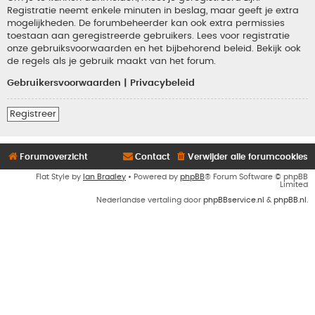
Registratie neemt enkele minuten in beslag, maar geeft je extra
mogelijkheden. De forumbeheerder kan ook extra permissies
toestaan aan geregistreerde gebruikers. Lees voor registratie
onze gebruiksvoorwaarden en het bijbehorend beleid. Bekijk ook
de regels als je gebruik maakt van het forum.
Gebruikersvoorwaarden
|
Privacybeleid
Registreer
Forumoverzicht
Contact
Verwijder alle forumcookies
Flat Style by
Ian Bradley
• Powered by
phpBB
® Forum Software © phpBB
Limited
Nederlandse vertaling door
phpBBservice.nl
&
phpBB.nl
.