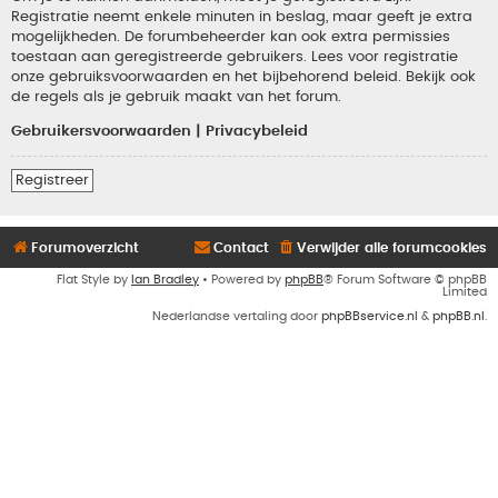
Registratie neemt enkele minuten in beslag, maar geeft je extra
mogelijkheden. De forumbeheerder kan ook extra permissies
toestaan aan geregistreerde gebruikers. Lees voor registratie
onze gebruiksvoorwaarden en het bijbehorend beleid. Bekijk ook
de regels als je gebruik maakt van het forum.
Gebruikersvoorwaarden
|
Privacybeleid
Registreer
Forumoverzicht
Contact
Verwijder alle forumcookies
Flat Style by
Ian Bradley
• Powered by
phpBB
® Forum Software © phpBB
Limited
Nederlandse vertaling door
phpBBservice.nl
&
phpBB.nl
.