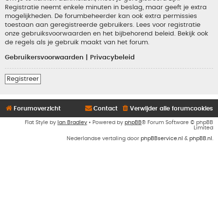
Registratie neemt enkele minuten in beslag, maar geeft je extra
mogelijkheden. De forumbeheerder kan ook extra permissies
toestaan aan geregistreerde gebruikers. Lees voor registratie
onze gebruiksvoorwaarden en het bijbehorend beleid. Bekijk ook
de regels als je gebruik maakt van het forum.
Gebruikersvoorwaarden
|
Privacybeleid
Registreer
Forumoverzicht
Contact
Verwijder alle forumcookies
Flat Style by
Ian Bradley
• Powered by
phpBB
® Forum Software © phpBB
Limited
Nederlandse vertaling door
phpBBservice.nl
&
phpBB.nl
.