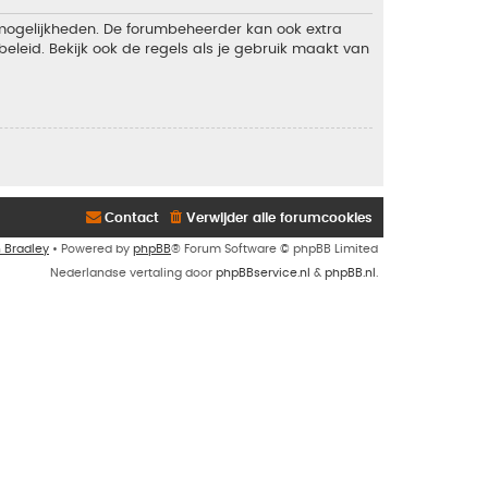
 mogelijkheden. De forumbeheerder kan ook extra
eleid. Bekijk ook de regels als je gebruik maakt van
Contact
Verwijder alle forumcookies
n Bradley
• Powered by
phpBB
® Forum Software © phpBB Limited
Nederlandse vertaling door
phpBBservice.nl
&
phpBB.nl
.