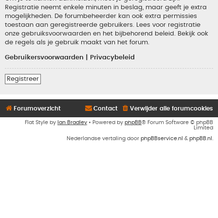
Registratie neemt enkele minuten in beslag, maar geeft je extra
mogelijkheden. De forumbeheerder kan ook extra permissies
toestaan aan geregistreerde gebruikers. Lees voor registratie
onze gebruiksvoorwaarden en het bijbehorend beleid. Bekijk ook
de regels als je gebruik maakt van het forum.
Gebruikersvoorwaarden
|
Privacybeleid
Registreer
Forumoverzicht
Contact
Verwijder alle forumcookies
Flat Style by
Ian Bradley
• Powered by
phpBB
® Forum Software © phpBB
Limited
Nederlandse vertaling door
phpBBservice.nl
&
phpBB.nl
.