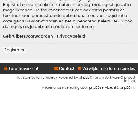
Registratie neemt enkele minuten in beslag, maar geeft je extra
mogelijkheden. De forumbeheerder kan ook extra permissies
toestaan aan geregistreerde gebruikers. Lees voor registratie
onze gebruiksvoorwaarden en het bijbehorend beleid. Bekijk ook
de regels als je gebruik maakt van het forum.
Gebruikersvoorwaarden
|
Privacybeleid
Registreer
Forumoverzicht
Contact
Verwijder alle forumcookies
Flat Style by
Ian Bradley
• Powered by
phpBB
® Forum Software © phpBB
Limited
Nederlandse vertaling door
phpBBservice.nl
&
phpBB.nl
.