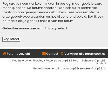
Registratie neemt enkele minuten in beslag, maar geeft je extra
mogelijkheden. De forumbeheerder kan ook extra permissies
toestaan aan geregistreerde gebruikers. Lees voor registratie
onze gebruiksvoorwaarden en het bijbehorend beleid. Bekijk ook
de regels als je gebruik maakt van het forum.
Gebruikersvoorwaarden
|
Privacybeleid
Registreer
Forumoverzicht
Contact
Verwijder alle forumcookies
Flat Style by
Ian Bradley
• Powered by
phpBB
® Forum Software © phpBB
Limited
Nederlandse vertaling door
phpBBservice.nl
&
phpBB.nl
.