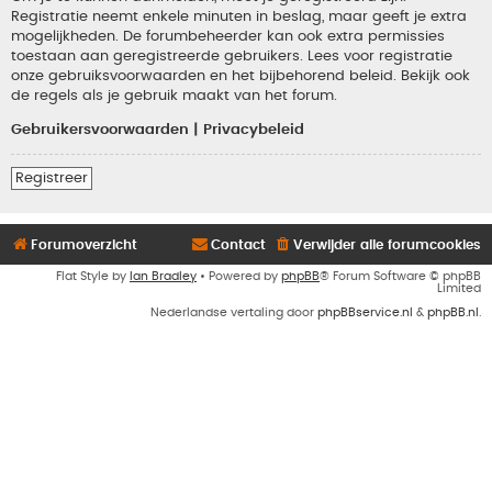
Registratie neemt enkele minuten in beslag, maar geeft je extra
mogelijkheden. De forumbeheerder kan ook extra permissies
toestaan aan geregistreerde gebruikers. Lees voor registratie
onze gebruiksvoorwaarden en het bijbehorend beleid. Bekijk ook
de regels als je gebruik maakt van het forum.
Gebruikersvoorwaarden
|
Privacybeleid
Registreer
Forumoverzicht
Contact
Verwijder alle forumcookies
Flat Style by
Ian Bradley
• Powered by
phpBB
® Forum Software © phpBB
Limited
Nederlandse vertaling door
phpBBservice.nl
&
phpBB.nl
.