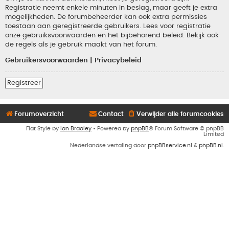
Registratie neemt enkele minuten in beslag, maar geeft je extra
mogelijkheden. De forumbeheerder kan ook extra permissies
toestaan aan geregistreerde gebruikers. Lees voor registratie
onze gebruiksvoorwaarden en het bijbehorend beleid. Bekijk ook
de regels als je gebruik maakt van het forum.
Gebruikersvoorwaarden
|
Privacybeleid
Registreer
Forumoverzicht
Contact
Verwijder alle forumcookies
Flat Style by
Ian Bradley
• Powered by
phpBB
® Forum Software © phpBB
Limited
Nederlandse vertaling door
phpBBservice.nl
&
phpBB.nl
.