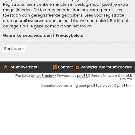
Registratie neemt enkele minuten in beslag, maar geeft je extra
mogelijkheden. De forumbeheerder kan ook extra permissies
toestaan aan geregistreerde gebruikers. Lees voor registratie
onze gebruiksvoorwaarden en het bijbehorend beleid. Bekijk ook
de regels als je gebruik maakt van het forum.
Gebruikersvoorwaarden
|
Privacybeleid
Registreer
Forumoverzicht
Contact
Verwijder alle forumcookies
Flat Style by
Ian Bradley
• Powered by
phpBB
® Forum Software © phpBB
Limited
Nederlandse vertaling door
phpBBservice.nl
&
phpBB.nl
.