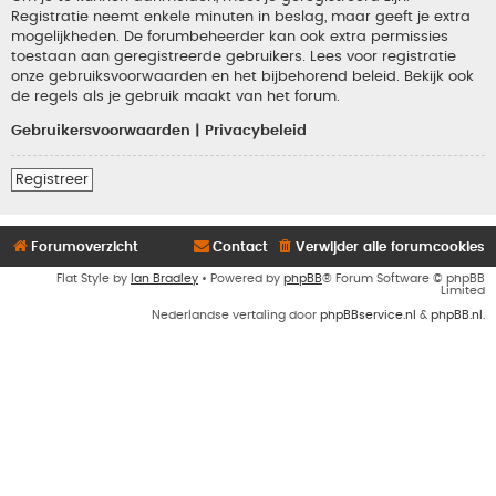
Registratie neemt enkele minuten in beslag, maar geeft je extra
mogelijkheden. De forumbeheerder kan ook extra permissies
toestaan aan geregistreerde gebruikers. Lees voor registratie
onze gebruiksvoorwaarden en het bijbehorend beleid. Bekijk ook
de regels als je gebruik maakt van het forum.
Gebruikersvoorwaarden
|
Privacybeleid
Registreer
Forumoverzicht
Contact
Verwijder alle forumcookies
Flat Style by
Ian Bradley
• Powered by
phpBB
® Forum Software © phpBB
Limited
Nederlandse vertaling door
phpBBservice.nl
&
phpBB.nl
.