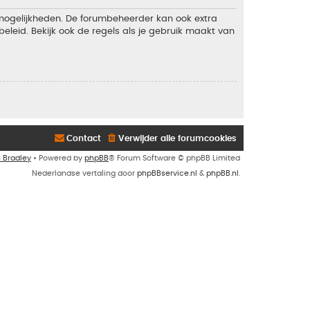
 mogelijkheden. De forumbeheerder kan ook extra
eleid. Bekijk ook de regels als je gebruik maakt van
Contact
Verwijder alle forumcookies
n Bradley
• Powered by
phpBB
® Forum Software © phpBB Limited
Nederlandse vertaling door
phpBBservice.nl
&
phpBB.nl
.