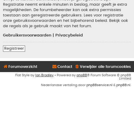
Registratie neemt enkele minuten in beslag, maar geeft je extra
mogelijkheden. De forumbeheerder kan ook extra permissies
toestaan aan geregistreerde gebruikers. Lees voor registratie
onze gebruiksvoorwaarden en het bijbehorend beleid. Bekijk ook
de regels als je gebruik maakt van het forum.
Gebruikersvoorwaarden
|
Privacybeleid
Registreer
Forumoverzicht
Contact
Verwijder alle forumcookies
Flat Style by
Ian Bradley
• Powered by
phpBB
® Forum Software © phpBB
Limited
Nederlandse vertaling door
phpBBservice.nl
&
phpBB.nl
.