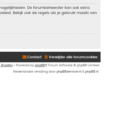
 mogelijkheden. De forumbeheerder kan ook extra
eleid. Bekijk ook de regels als je gebruik maakt van
Contact
Verwijder alle forumcookies
n Bradley
• Powered by
phpBB
® Forum Software © phpBB Limited
Nederlandse vertaling door
phpBBservice.nl
&
phpBB.nl
.