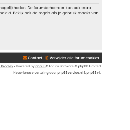
 mogelijkheden. De forumbeheerder kan ook extra
eleid. Bekijk ook de regels als je gebruik maakt van
Contact
Verwijder alle forumcookies
n Bradley
• Powered by
phpBB
® Forum Software © phpBB Limited
Nederlandse vertaling door
phpBBservice.nl
&
phpBB.nl
.