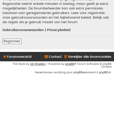
Registratie neemt enkele minuten in beslag, maar geeft je extra
mogelijkheden. De forumbeheerder kan ook extra permissies
toestaan aan geregistreerde gebruikers. Lees voor registratie
onze gebruiksvoorwaarden en het bijbehorend beleid. Bekijk ook
de regels als je gebruik maakt van het forum.
Gebruikersvoorwaarden
|
Privacybeleid
Registreer
Forumoverzicht
Contact
Verwijder alle forumcookies
Flat Style by
Ian Bradley
• Powered by
phpBB
® Forum Software © phpBB
Limited
Nederlandse vertaling door
phpBBservice.nl
&
phpBB.nl
.