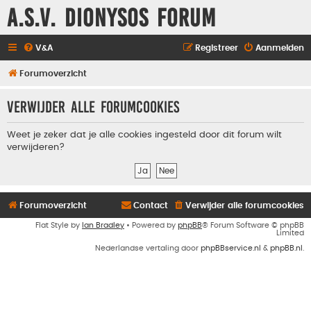
A.S.V. Dionysos Forum
V&A
Registreer
Aanmelden
Forumoverzicht
Verwijder alle forumcookies
Weet je zeker dat je alle cookies ingesteld door dit forum wilt
verwijderen?
Forumoverzicht
Contact
Verwijder alle forumcookies
Flat Style by
Ian Bradley
• Powered by
phpBB
® Forum Software © phpBB
Limited
Nederlandse vertaling door
phpBBservice.nl
&
phpBB.nl
.