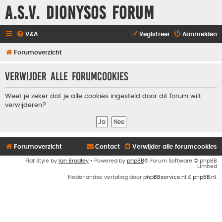
A.S.V. Dionysos Forum
V&A
Registreer
Aanmelden
Forumoverzicht
Verwijder alle forumcookies
Weet je zeker dat je alle cookies ingesteld door dit forum wilt
verwijderen?
Forumoverzicht
Contact
Verwijder alle forumcookies
Flat Style by
Ian Bradley
• Powered by
phpBB
® Forum Software © phpBB
Limited
Nederlandse vertaling door
phpBBservice.nl
&
phpBB.nl
.