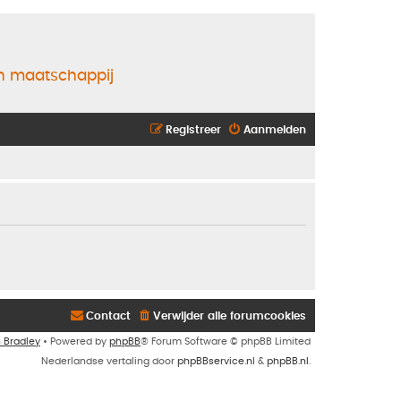
en maatschappij
Registreer
Aanmelden
Contact
Verwijder alle forumcookies
n Bradley
• Powered by
phpBB
® Forum Software © phpBB Limited
Nederlandse vertaling door
phpBBservice.nl
&
phpBB.nl
.