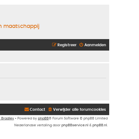
en maatschappij
Registreer
Aanmelden
Contact
Verwijder alle forumcookies
n Bradley
• Powered by
phpBB
® Forum Software © phpBB Limited
Nederlandse vertaling door
phpBBservice.nl
&
phpBB.nl
.