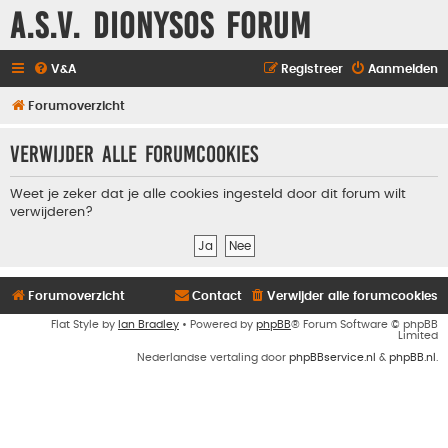
A.S.V. Dionysos Forum
V&A
Registreer
Aanmelden
Forumoverzicht
Verwijder alle forumcookies
Weet je zeker dat je alle cookies ingesteld door dit forum wilt
verwijderen?
Forumoverzicht
Contact
Verwijder alle forumcookies
Flat Style by
Ian Bradley
• Powered by
phpBB
® Forum Software © phpBB
Limited
Nederlandse vertaling door
phpBBservice.nl
&
phpBB.nl
.