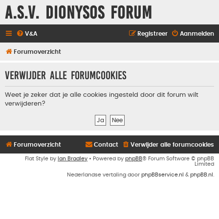
A.S.V. Dionysos Forum
V&A
Registreer
Aanmelden
Forumoverzicht
Verwijder alle forumcookies
Weet je zeker dat je alle cookies ingesteld door dit forum wilt
verwijderen?
Forumoverzicht
Contact
Verwijder alle forumcookies
Flat Style by
Ian Bradley
• Powered by
phpBB
® Forum Software © phpBB
Limited
Nederlandse vertaling door
phpBBservice.nl
&
phpBB.nl
.