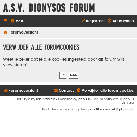
A.S.V. Dionysos Forum
V&A
Registreer
Aanmelden
Forumoverzicht
Verwijder alle forumcookies
Weet je zeker dat je alle cookies ingesteld door dit forum wilt
verwijderen?
Forumoverzicht
Contact
Verwijder alle forumcookies
Flat Style by
Ian Bradley
• Powered by
phpBB
® Forum Software © phpBB
Limited
Nederlandse vertaling door
phpBBservice.nl
&
phpBB.nl
.