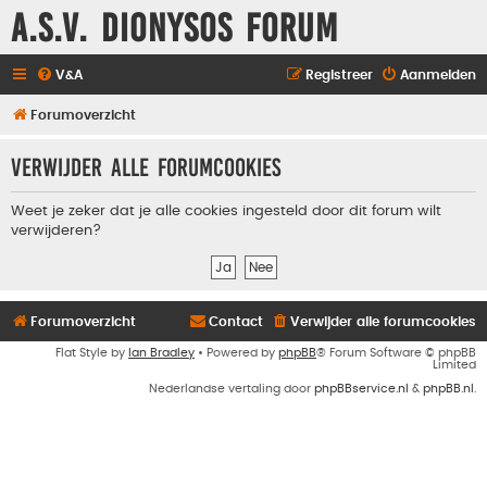
A.S.V. Dionysos Forum
V&A
Registreer
Aanmelden
Forumoverzicht
Verwijder alle forumcookies
Weet je zeker dat je alle cookies ingesteld door dit forum wilt
verwijderen?
Forumoverzicht
Contact
Verwijder alle forumcookies
Flat Style by
Ian Bradley
• Powered by
phpBB
® Forum Software © phpBB
Limited
Nederlandse vertaling door
phpBBservice.nl
&
phpBB.nl
.