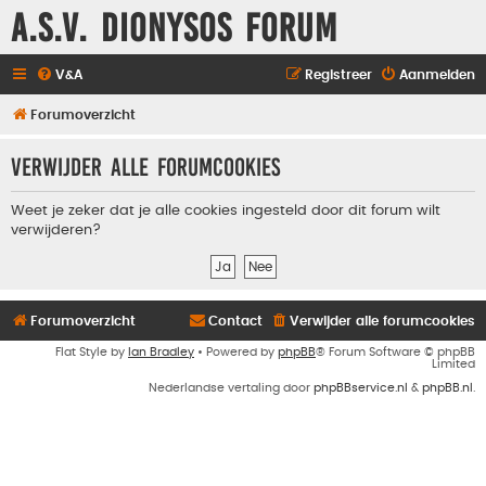
A.S.V. Dionysos Forum
V&A
Registreer
Aanmelden
Forumoverzicht
Verwijder alle forumcookies
Weet je zeker dat je alle cookies ingesteld door dit forum wilt
verwijderen?
Forumoverzicht
Contact
Verwijder alle forumcookies
Flat Style by
Ian Bradley
• Powered by
phpBB
® Forum Software © phpBB
Limited
Nederlandse vertaling door
phpBBservice.nl
&
phpBB.nl
.