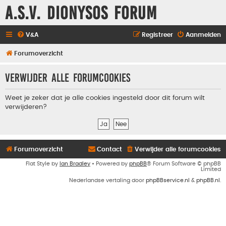
A.S.V. Dionysos Forum
V&A
Registreer
Aanmelden
Forumoverzicht
Verwijder alle forumcookies
Weet je zeker dat je alle cookies ingesteld door dit forum wilt
verwijderen?
Forumoverzicht
Contact
Verwijder alle forumcookies
Flat Style by
Ian Bradley
• Powered by
phpBB
® Forum Software © phpBB
Limited
Nederlandse vertaling door
phpBBservice.nl
&
phpBB.nl
.