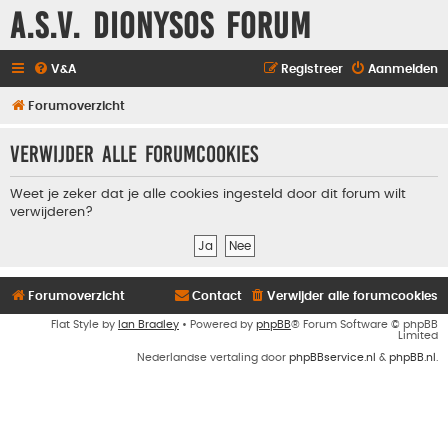
A.S.V. Dionysos Forum
V&A
Registreer
Aanmelden
Forumoverzicht
Verwijder alle forumcookies
Weet je zeker dat je alle cookies ingesteld door dit forum wilt
verwijderen?
Forumoverzicht
Contact
Verwijder alle forumcookies
Flat Style by
Ian Bradley
• Powered by
phpBB
® Forum Software © phpBB
Limited
Nederlandse vertaling door
phpBBservice.nl
&
phpBB.nl
.