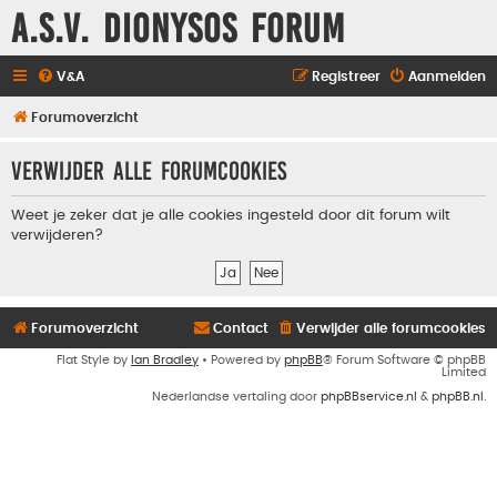
A.S.V. Dionysos Forum
V&A
Registreer
Aanmelden
Forumoverzicht
Verwijder alle forumcookies
Weet je zeker dat je alle cookies ingesteld door dit forum wilt
verwijderen?
Forumoverzicht
Contact
Verwijder alle forumcookies
Flat Style by
Ian Bradley
• Powered by
phpBB
® Forum Software © phpBB
Limited
Nederlandse vertaling door
phpBBservice.nl
&
phpBB.nl
.