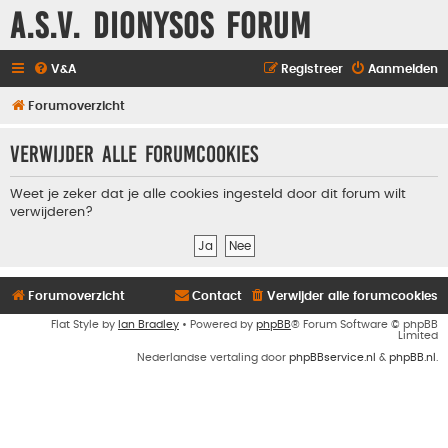
A.S.V. Dionysos Forum
V&A
Registreer
Aanmelden
Forumoverzicht
Verwijder alle forumcookies
Weet je zeker dat je alle cookies ingesteld door dit forum wilt
verwijderen?
Forumoverzicht
Contact
Verwijder alle forumcookies
Flat Style by
Ian Bradley
• Powered by
phpBB
® Forum Software © phpBB
Limited
Nederlandse vertaling door
phpBBservice.nl
&
phpBB.nl
.