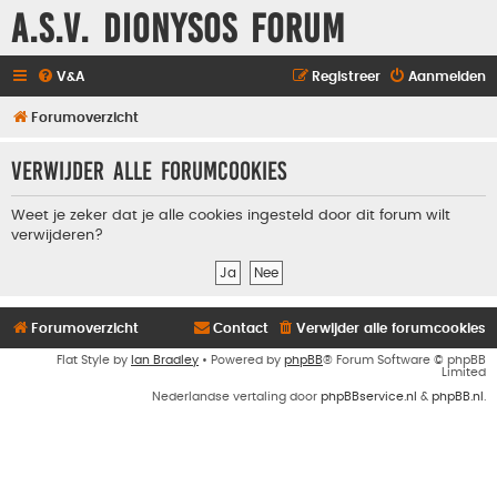
A.S.V. Dionysos Forum
V&A
Registreer
Aanmelden
Forumoverzicht
Verwijder alle forumcookies
Weet je zeker dat je alle cookies ingesteld door dit forum wilt
verwijderen?
Forumoverzicht
Contact
Verwijder alle forumcookies
Flat Style by
Ian Bradley
• Powered by
phpBB
® Forum Software © phpBB
Limited
Nederlandse vertaling door
phpBBservice.nl
&
phpBB.nl
.