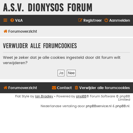
A.S.V. Dionysos Forum
V&A
Registreer
Aanmelden
Forumoverzicht
Verwijder alle forumcookies
Weet je zeker dat je alle cookies ingesteld door dit forum wilt
verwijderen?
Forumoverzicht
Contact
Verwijder alle forumcookies
Flat Style by
Ian Bradley
• Powered by
phpBB
® Forum Software © phpBB
Limited
Nederlandse vertaling door
phpBBservice.nl
&
phpBB.nl
.