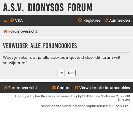
A.S.V. Dionysos Forum
V&A
Registreer
Aanmelden
Forumoverzicht
Verwijder alle forumcookies
Weet je zeker dat je alle cookies ingesteld door dit forum wilt
verwijderen?
Forumoverzicht
Contact
Verwijder alle forumcookies
Flat Style by
Ian Bradley
• Powered by
phpBB
® Forum Software © phpBB
Limited
Nederlandse vertaling door
phpBBservice.nl
&
phpBB.nl
.