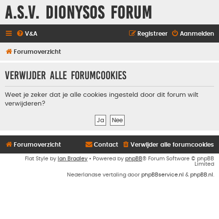
A.S.V. Dionysos Forum
V&A
Registreer
Aanmelden
Forumoverzicht
Verwijder alle forumcookies
Weet je zeker dat je alle cookies ingesteld door dit forum wilt
verwijderen?
Forumoverzicht
Contact
Verwijder alle forumcookies
Flat Style by
Ian Bradley
• Powered by
phpBB
® Forum Software © phpBB
Limited
Nederlandse vertaling door
phpBBservice.nl
&
phpBB.nl
.