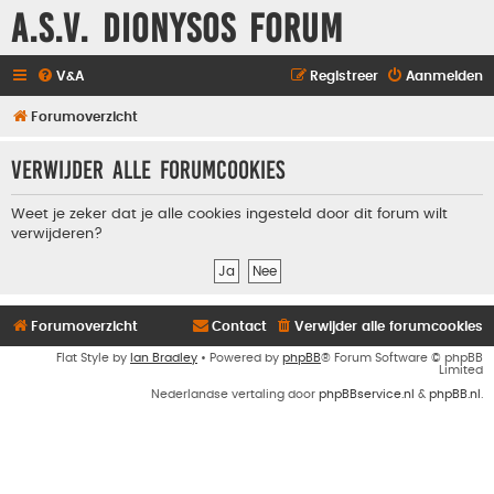
A.S.V. Dionysos Forum
V&A
Registreer
Aanmelden
Forumoverzicht
Verwijder alle forumcookies
Weet je zeker dat je alle cookies ingesteld door dit forum wilt
verwijderen?
Forumoverzicht
Contact
Verwijder alle forumcookies
Flat Style by
Ian Bradley
• Powered by
phpBB
® Forum Software © phpBB
Limited
Nederlandse vertaling door
phpBBservice.nl
&
phpBB.nl
.